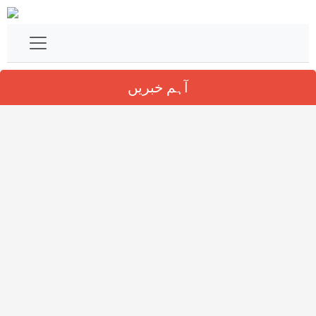
آہم خبریں