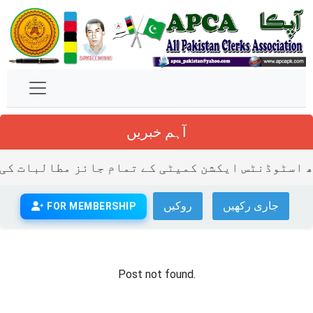
آہم خبریں
اسٹوڈنٹس ایکشن کمیٹی کے تمام جائز مطالبات کی حم
جاری رکھیں
روکیں
FOR MEMBERSHIP
Post not found.