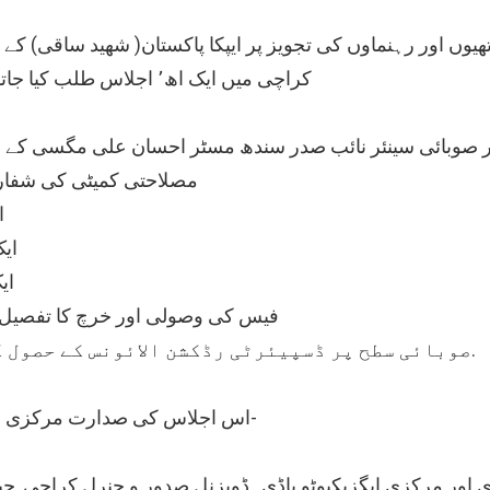
کراچی میں ایک اھ٬ اجلاس طلب کیا جاتا ہے اس کی مندرجہ ذیل 5 ایجنڈا ہونگے
مصلاحتی کمیٹی کی شفارش
(
(ii
(i
(4) فیس کی وصولی اور خرچ کا تفصی
(5) صوبائی سطح پر ڈسپیئرٹی رڈکشن الائونس کے حصول کیلۓ عملی جدوجھد کا پلان شامل ہے.
اس اجلاس کی صدارت مرکزی چیئرمین ایپکا پاکستان (شھید ساقی) کریں گے-
 اور مرکزی ایگزیکیوٹو باڈی , ڈویزنل.صدور و جنرل کراچی, حید