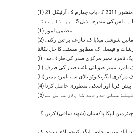
تنظیمی ساتھیوں اور رہنماوں کی تجویز پر ایپکا پاکستان( شھید ساقی) کے منشور 2011 کے باب چھارم کے آرٹیکل 21 (1) (iii) کے تحت 25 جولائی 2025 کو
(1) تنظیمی امور
(2) مرکزی صدر مسٹر سجاد سرائکی اور صوبائی سینئر نائب صدر سندھ مسٹر احسان علی مگسی کے مابیں شوشل میڈیا کے تنازعے پر تین رکنی
ات و فیصلہ کے مطابق مسئلے کا حل نکالنا
i) ایک نامزد ممبر مرکزی صدر کی طرف سے
) ایک نامزد ممبر صوبائی نائب صدر کی طرف
ii) ایک مرکزی ایگزیکیوٹو باڈی سے نامزد ممبر
ل پیش کرنا اور اسکی منظوری حاصل کرنا
رآباد, میرپورخاص, ایگزیکیوٹو باڈی سندھ کے