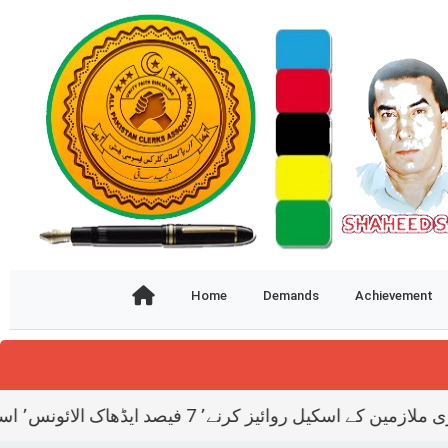
Home
Demands
Achievement
افہ٬ کم سے کم تنخواہ 4300 رویپہ دینے کیئے گریڈ 1 تا 2 کے ملازمین کو الائونس دینے کے الک الگ نوٹیفکیش