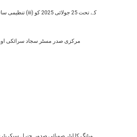
میٹنگ کا لیٹر صوبائی صدور, جنرل سیکریٹری