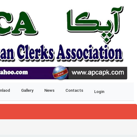
nlaod
Gallery
News
Contacts
Login