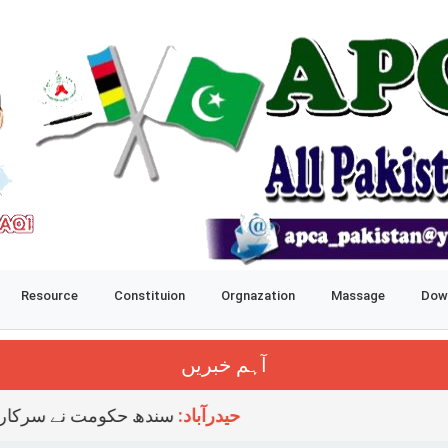
Resource
Constituion
Orgnazation
Massage
Dow
آہم خبریں
حیدرآباد:
سندھ حکومت نے سرکاری ملازمین کے اسکیل روائیز کرنے٬ 7 فیصد ایڈھاک الائونس٬ اسپیشل کنوینس الائونس اور 50 فیصد سرکاری ملازمین کے موجودہ کنوینس الائونس میں اض